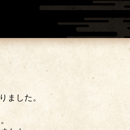
りました。
 桜えび』
た。
くらます』