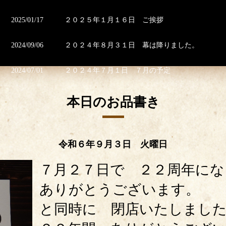
2025/01/17
２０２５年１月１６日 ご挨拶
2024/09/06
２０２４年８月３１日 幕は降りました。
2024/07/01
２０２４年７月１日 ７月の予定
2024/06/14
２０２４年６月１４日 大切なお知らせ
本日のお品書き
2024/06/01
２０２４年６月１日 ６月の予定
令和６年９月３日 火曜日
2024/04/25
２０２４年４月２５日 ５月の予定
７月２７日で ２２周年にな
2024/04/19
２０２４年４月１８日 静岡県由比直送 『春漁
ありがとうございます。
2024/04/05
２０２４年４月５日 ４月の予定
と同時に 閉店いたしまし
2024/03/30
２０２４年３月３０日 岩手県宮古直送『天然さ