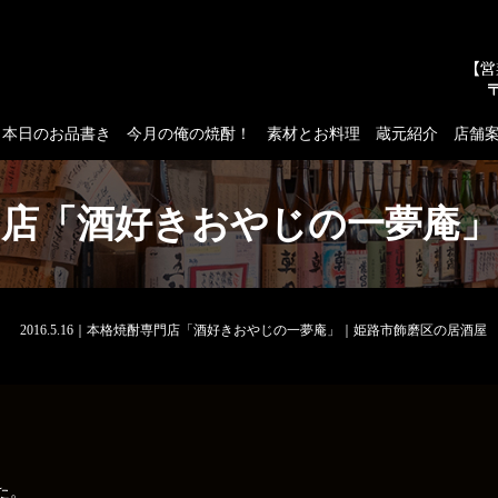
本日のお品書き
今月の俺の焼酎！
素材とお料理
蔵元紹介
店舗
焼酎専門店「酒好きおやじの一夢
2016.5.16｜本格焼酎専門店「酒好きおやじの一夢庵」｜姫路市飾磨区の居酒屋
た。