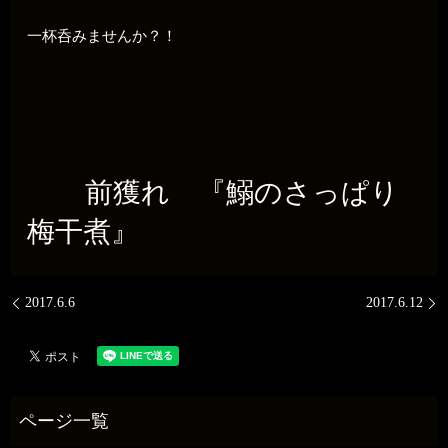
一杯呑みませんか？！
前獲れ 『鰯のさっぱり
梅干煮』
2017.6.6
2017.6.12