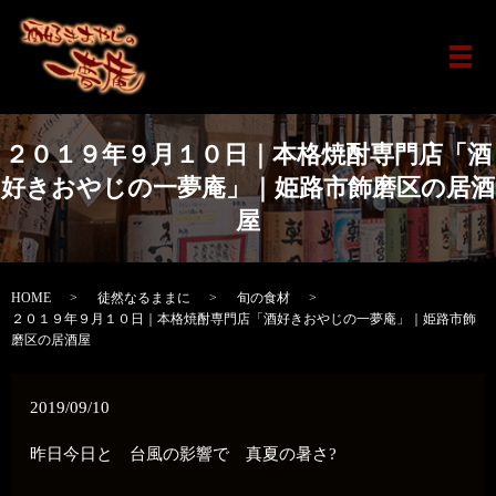
メ
２０１９年９月１０日｜本格焼酎専門店「酒
好きおやじの一夢庵」｜姫路市飾磨区の居酒
屋
HOME
徒然なるままに
旬の食材
２０１９年９月１０日｜本格焼酎専門店「酒好きおやじの一夢庵」｜姫路市飾
磨区の居酒屋
2019/09/10
昨日今日と 台風の影響で 真夏の暑さ?