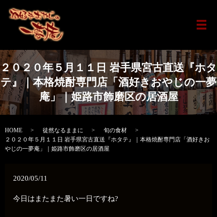
メ
２０２０年５月１１日 岩手県宮古直送『ホタ
テ』｜本格焼酎専門店「酒好きおやじの一夢
庵」｜姫路市飾磨区の居酒屋
HOME
徒然なるままに
旬の食材
２０２０年５月１１日 岩手県宮古直送『ホタテ』｜本格焼酎専門店「酒好きお
やじの一夢庵」｜姫路市飾磨区の居酒屋
2020/05/11
今日はまたまた暑い一日ですね?