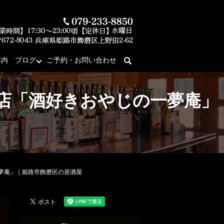
案内
ブログ
ご予約・お問い合わせ
search
門店「酒好きおやじの一夢庵」
一夢庵」｜姫路市飾磨区の居酒屋