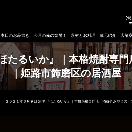
本日のお品書き
今月の俺の焼酎！
素材とお料理
蔵元紹介
店舗
『ほたるいか』｜本格焼酎専
｜姫路市飾磨区の居酒屋
２０２１年３月９日 魚津 『ほたるいか』｜本格焼酎専門店「酒好きおやじの