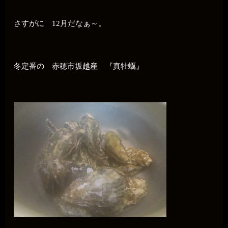
さすがに 12月だなぁ～。
冬定番の 赤穂市坂越産 『真牡蠣』