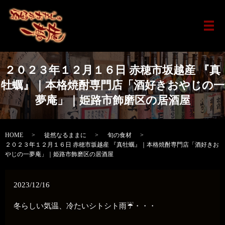
メ
２０２３年１２月１６日 赤穂市坂越産 『真
牡蠣』｜本格焼酎専門店「酒好きおやじの一
夢庵」｜姫路市飾磨区の居酒屋
HOME
徒然なるままに
旬の食材
２０２３年１２月１６日 赤穂市坂越産 『真牡蠣』｜本格焼酎専門店「酒好きお
やじの一夢庵」｜姫路市飾磨区の居酒屋
2023/12/16
冬らしい気温、冷たいシトシト雨☔・・・