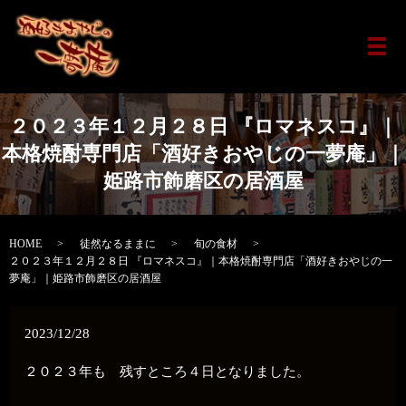
メ
２０２３年１２月２８日 『ロマネスコ』｜
本格焼酎専門店「酒好きおやじの一夢庵」｜
姫路市飾磨区の居酒屋
HOME
徒然なるままに
旬の食材
２０２３年１２月２８日 『ロマネスコ』｜本格焼酎専門店「酒好きおやじの一
夢庵」｜姫路市飾磨区の居酒屋
2023/12/28
２０２３年も 残すところ４日となりました。