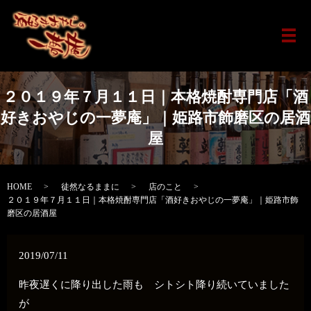
メ
２０１９年７月１１日｜本格焼酎専門店「酒
好きおやじの一夢庵」｜姫路市飾磨区の居酒
屋
HOME
徒然なるままに
店のこと
２０１９年７月１１日｜本格焼酎専門店「酒好きおやじの一夢庵」｜姫路市飾
磨区の居酒屋
2019/07/11
昨夜遅くに降り出した雨も シトシト降り続いていました
が