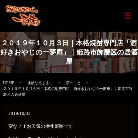
メ
２０１９年１０月３日｜本格焼酎専門店「酒
好きおやじの一夢庵」｜姫路市飾磨区の居酒
屋
HOME
徒然なるままに
店のこと
２０１９年１０月３日｜本格焼酎専門店「酒好きおやじの一夢庵」｜姫路市飾
磨区の居酒屋
2019/10/03
変な？！お天気の播州姫路です