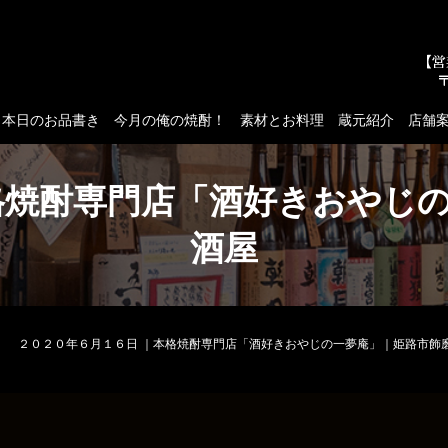
本日のお品書き
今月の俺の焼酎！
素材とお料理
蔵元紹介
店舗
格焼酎専門店「酒好きおやじ
酒屋
２０２０年６月１６日 ｜本格焼酎専門店「酒好きおやじの一夢庵」｜姫路市飾