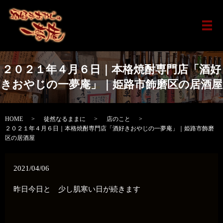
メ
２０２１年４月６日｜本格焼酎専門店「酒好
きおやじの一夢庵」｜姫路市飾磨区の居酒屋
HOME
徒然なるままに
店のこと
２０２１年４月６日｜本格焼酎専門店「酒好きおやじの一夢庵」｜姫路市飾磨
区の居酒屋
2021/04/06
昨日今日と 少し肌寒い日が続きます